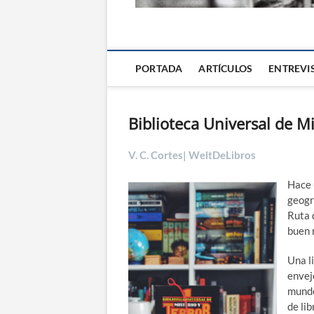
La Alternativa d
PORTADA
ARTÍCULOS
ENTREVI
Biblioteca Universal de Mi
V. C. Cortes| WeltDeLibros
Hace 
geogr
Ruta 
buen r
Una l
envej
mundo,
de li