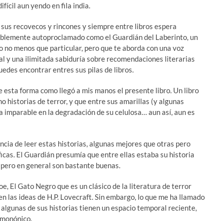
ifícil aun yendo en fila india.
 sus recovecos y rincones y siempre entre libros espera
blemente autoproclamado como el Guardián del Laberinto, un
ro no menos que particular, pero que te aborda con una voz
al y una ilimitada sabiduría sobre recomendaciones literarias
uedes encontrar entres sus pilas de libros.
e esta forma como llegó a mis manos el presente libro. Un libro
o historias de terror, y que entre sus amarillas (y algunas
a imparable en la degradación de su celulosa… aun así, aun es
ncia de leer estas historias, algunas mejores que otras pero
icas. El Guardián presumía que entre ellas estaba su historia
, pero en general son bastante buenas.
e, El Gato Negro que es un clásico de la literatura de terror
en las ideas de H.P. Lovecraft. Sin embargo, lo que me ha llamado
 algunas de sus historias tienen un espacio temporal reciente,
imonónico.