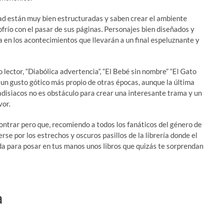
dad están muy bien estructuradas y saben crear el ambiente
ofrío con el pasar de sus páginas. Personajes bien diseñados y
 en los acontecimientos que llevarán a un final espeluznante y
o lector, “Diabólica advertencia”, “El Bebé sin nombre” “El Gato
on un gusto gótico más propio de otras épocas, aunque la última
adisiacos no es obstáculo para crear una interesante trama y un
vor.
contrar pero que, recomiendo a todos los fanáticos del género de
rse por los estrechos y oscuros pasillos de la librería donde el
da para posar en tus manos unos libros que quizás te sorprendan
a