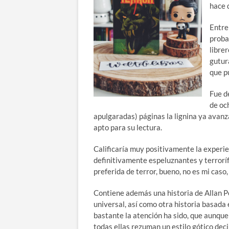
hace d
Entre
proba
libre
gutur
que p
Fue d
de och
apulgaradas) páginas la lignina ya avanz
apto para su lectura.
Calificaría muy positivamente la experie
definitivamente espeluznantes y terroríf
preferida de terror, bueno, no es mi caso
Contiene además una historia de Allan Po
universal, así como otra historia basada 
bastante la atención ha sido, que aunque
todas ellas rezuman un estilo gótico dec