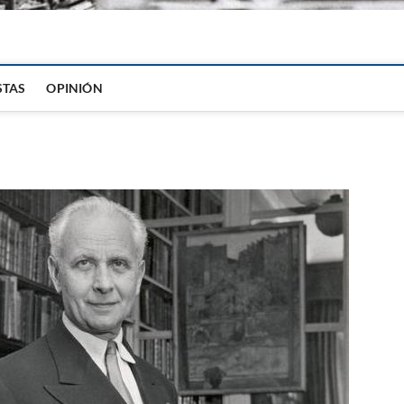
igital
STAS
OPINIÓN