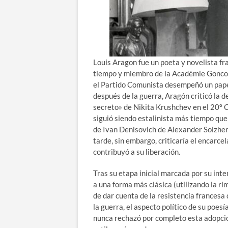
Louis Aragon fue un poeta y novelista fr
tiempo y miembro de la Académie Goncou
el Partido Comunista desempeñó un papel
después de la guerra, Aragón criticó la d
secreto» de Nikita Krushchev en el 20º 
siguió siendo estalinista más tiempo que 
de Ivan Denisovich de Alexander Solzhe
tarde, sin embargo, criticaría el encarc
contribuyó a su liberación.
Tras su etapa inicial marcada por su inte
a una forma más clásica (utilizando la rim
de dar cuenta de la resistencia frances
la guerra, el aspecto político de su poesí
nunca rechazó por completo esta adopción 