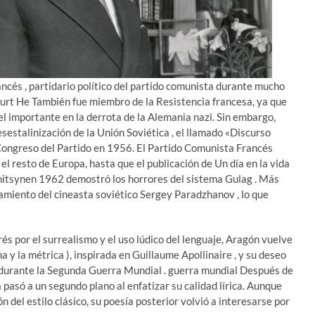
ancés , partidario político del partido comunista durante mucho
rt He También fue miembro de la Resistencia francesa, ya que
 importante en la derrota de la Alemania nazi. Sin embargo,
esestalinización de la Unión Soviética , el llamado «Discurso
Congreso del Partido en 1956. El Partido Comunista Francés
el resto de Europa, hasta que el publicación de Un día en la vida
nitsynen 1962 demostró los horrores del sistema Gulag . Más
elamiento del cineasta soviético Sergey Paradzhanov , lo que
rés por el surrealismo y el uso lúdico del lenguaje, Aragón vuelve
a y la métrica ), inspirada en Guillaume Apollinaire , y su deseo
a durante la Segunda Guerra Mundial . guerra mundial Después de
a pasó a un segundo plano al enfatizar su calidad lírica. Aunque
del estilo clásico, su poesía posterior volvió a interesarse por