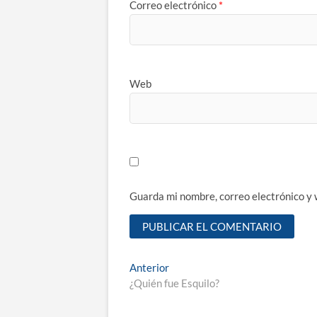
Correo electrónico
*
Web
Guarda mi nombre, correo electrónico y
Navegación
Entrada
Anterior
anterior:
¿Quién fue Esquilo?
de
entradas