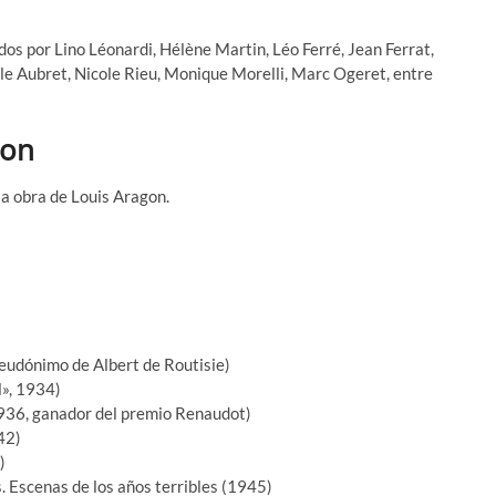
os por Lino Léonardi, Hélène Martin, Léo Ferré, Jean Ferrat,
lle Aubret, Nicole Rieu, Monique Morelli, Marc Ogeret, entre
gon
a obra de Louis Aragon.
seudónimo de Albert de Routisie)
l», 1934)
1936, ganador del premio Renaudot)
42)
)
. Escenas de los años terribles (1945)