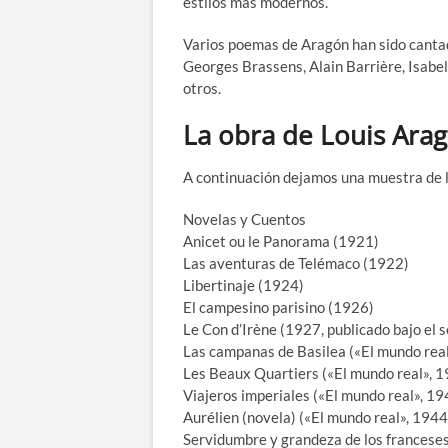
estilos más modernos.
Varios poemas de Aragón han sido cantad
Georges Brassens, Alain Barrière, Isabe
otros.
La obra de Louis Ara
A continuación dejamos una muestra de l
Novelas y Cuentos
Anicet ou le Panorama (1921)
Las aventuras de Telémaco (1922)
Libertinaje (1924)
El campesino parisino (1926)
Le Con d’Irène (1927, publicado bajo el 
Las campanas de Basilea («El mundo rea
Les Beaux Quartiers («El mundo real», 
Viajeros imperiales («El mundo real», 19
Aurélien (novela) («El mundo real», 1944
Servidumbre y grandeza de los franceses