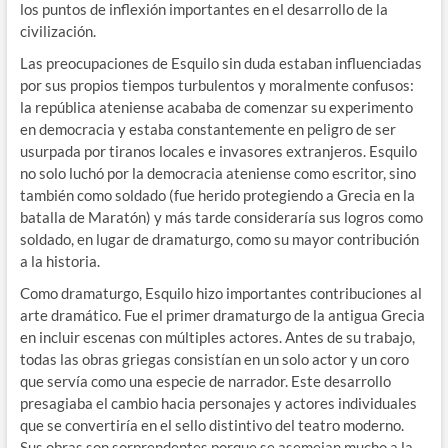
los puntos de inflexión importantes en el desarrollo de la
civilización.
Las preocupaciones de Esquilo sin duda estaban influenciadas
por sus propios tiempos turbulentos y moralmente confusos:
la república ateniense acababa de comenzar su experimento
en democracia y estaba constantemente en peligro de ser
usurpada por tiranos locales e invasores extranjeros. Esquilo
no solo luchó por la democracia ateniense como escritor, sino
también como soldado (fue herido protegiendo a Grecia en la
batalla de Maratón) y más tarde consideraría sus logros como
soldado, en lugar de dramaturgo, como su mayor contribución
a la historia.
Como dramaturgo, Esquilo hizo importantes contribuciones al
arte dramático. Fue el primer dramaturgo de la antigua Grecia
en incluir escenas con múltiples actores. Antes de su trabajo,
todas las obras griegas consistían en un solo actor y un coro
que servía como una especie de narrador. Este desarrollo
presagiaba el cambio hacia personajes y actores individuales
que se convertiría en el sello distintivo del teatro moderno.
Sus obras son sorprendentes porque se asemejan mucho a la