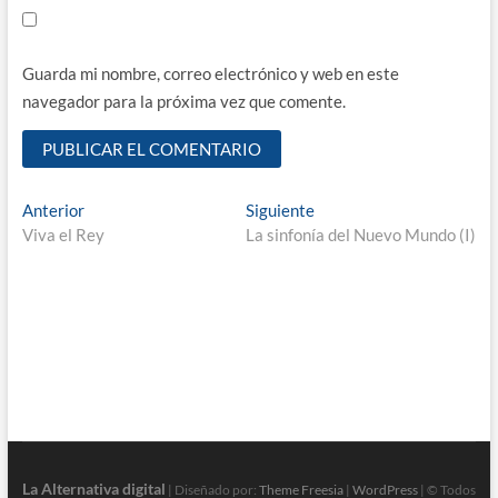
Guarda mi nombre, correo electrónico y web en este
navegador para la próxima vez que comente.
Navegación
Entrada
Entrada
Anterior
Siguiente
anterior:
siguiente:
Viva el Rey
La sinfonía del Nuevo Mundo (I)
de
entradas
La Alternativa digital
| Diseñado por:
Theme Freesia
|
WordPress
| © Todos