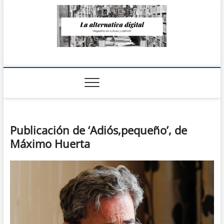
Saltar
al
contenido
La Alternativa
digital
Publicación de ‘Adiós,pequeño’, de
Máximo Huerta