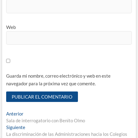
Web
Guarda mi nombre, correo electrónico y web en este
navegador para la próxima vez que comente.
Navegación
Entrada
Anterior
anterior:
Sala de interrogatorio con Benito Olmo
de
Entrada
Siguiente
entradas
siguiente:
La discriminación de las Administraciones hacia los Colegios