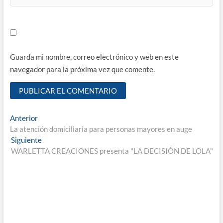
Guarda mi nombre, correo electrónico y web en este
navegador para la próxima vez que comente.
Navegación
Entrada
Anterior
anterior:
La atención domiciliaria para personas mayores en auge
de
Entrada
Siguiente
entradas
siguiente:
WARLETTA CREACIONES presenta "LA DECISIÓN DE LOLA"