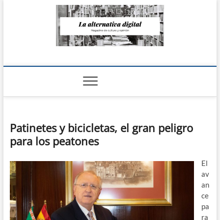
Saltar
al
contenido
La Alternativa
digital
Patinetes y bicicletas, el gran peligro
para los peatones
El
av
an
ce
pa
ra