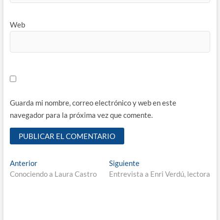
Web
Guarda mi nombre, correo electrónico y web en este
navegador para la próxima vez que comente.
Navegación
Entrada
Entrada
Anterior
Siguiente
anterior:
siguiente:
Conociendo a Laura Castro
Entrevista a Enri Verdú, lectora
de
entradas