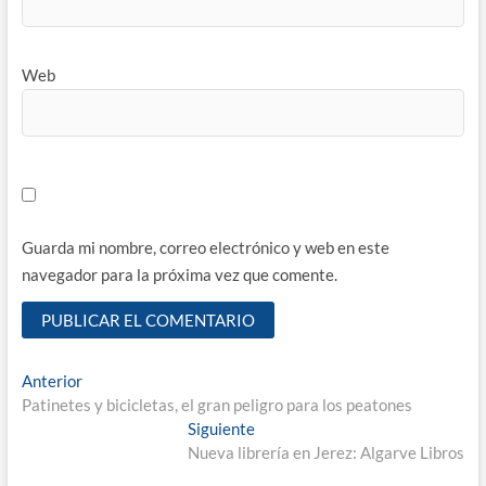
Web
Guarda mi nombre, correo electrónico y web en este
navegador para la próxima vez que comente.
Navegación
Entrada
Anterior
anterior:
Patinetes y bicicletas, el gran peligro para los peatones
de
Entrada
Siguiente
entradas
siguiente:
Nueva librería en Jerez: Algarve Libros