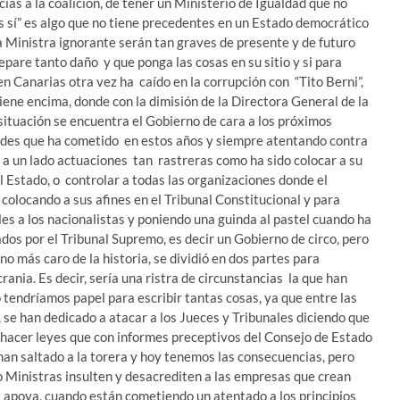
as a la coalición, de tener un Ministerio de Igualdad que no
 es sí” es algo que no tiene precedentes en un Estado democrático
a Ministra ignorante serán tan graves de presente y de futuro
pare tanto daño y que ponga las cosas en su sitio y si para
en Canarias otra vez ha caído en la corrupción con “Tito Berni”,
ene encima, donde con la dimisión de la Directora General de la
situación se encuentra el Gobierno de cara a los próximos
dades que ha cometido en estos años y siempre atentando contra
o a un lado actuaciones tan rastreras como ha sido colocar a su
l Estado, o controlar a todas las organizaciones donde el
olocando a sus afines en el Tribunal Constitucional y para
les a los nacionalistas y poniendo una guinda al pastel cuando ha
dos por el Tribunal Supremo, es decir un Gobierno de circo, pero
o más caro de la historia, se dividió en dos partes para
ania. Es decir, sería una ristra de circunstancias la que han
tendríamos papel para escribir tantas cosas, ya que entre las
se han dedicado a atacar a los Jueces y Tribunales diciendo que
, hacer leyes que con informes preceptivos del Consejo de Estado
 han saltado a la torera y hoy tenemos las consecuencias, pero
o Ministras insulten y desacrediten a las empresas que crean
s apoya, cuando están cometiendo un atentado a los principios