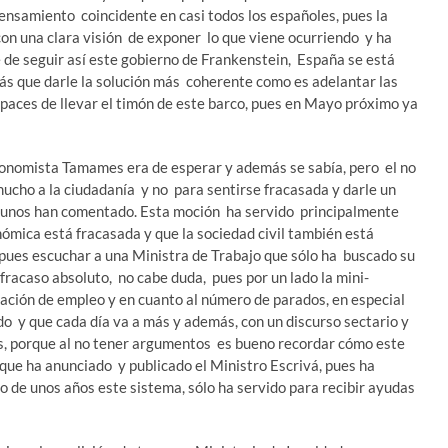
 pensamiento coincidente en casi todos los españoles, pues la
con una clara visión de exponer lo que viene ocurriendo y ha
ue de seguir así este gobierno de Frankenstein, España se está
s que darle la solución más coherente como es adelantar las
apaces de llevar el timón de este barco, pues en Mayo próximo ya
nomista Tamames era de esperar y además se sabía, pero el no
cho a la ciudadanía y no para sentirse fracasada y darle un
lgunos han comentado. Esta moción ha servido principalmente
nómica está fracasada y que la sociedad civil también está
pues escuchar a una Ministra de Trabajo que sólo ha buscado su
 fracaso absoluto, no cabe duda, pues por un lado la mini-
reación de empleo y en cuanto al número de parados, en especial
ndo y que cada día va a más y además, con un discurso sectario y
s, porque al no tener argumentos es bueno recordar cómo este
que ha anunciado y publicado el Ministro Escrivá, pues ha
 de unos años este sistema, sólo ha servido para recibir ayudas