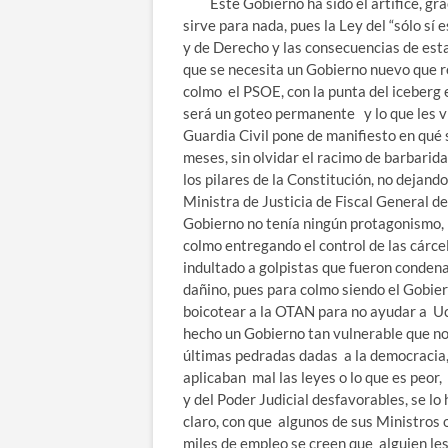
Este Gobierno ha sido el artífice, graci
sirve para nada, pues la Ley del “sólo sí
y de Derecho y las consecuencias de est
que se necesita un Gobierno nuevo que re
colmo el PSOE, con la punta del iceberg 
será un goteo permanente y lo que les vi
Guardia Civil pone de manifiesto en qué 
meses, sin olvidar el racimo de barbari
los pilares de la Constitución, no dejand
Ministra de Justicia de Fiscal General de
Gobierno no tenía ningún protagonismo, c
colmo entregando el control de las cárce
indultado a golpistas que fueron condena
dañino, pues para colmo siendo el Gobiern
boicotear a la OTAN para no ayudar a Ucr
hecho un Gobierno tan vulnerable que no 
últimas pedradas dadas a la democracia, 
aplicaban mal las leyes o lo que es peor
y del Poder Judicial desfavorables, se lo
claro, con que algunos de sus Ministros 
miles de empleo se creen que alguien le