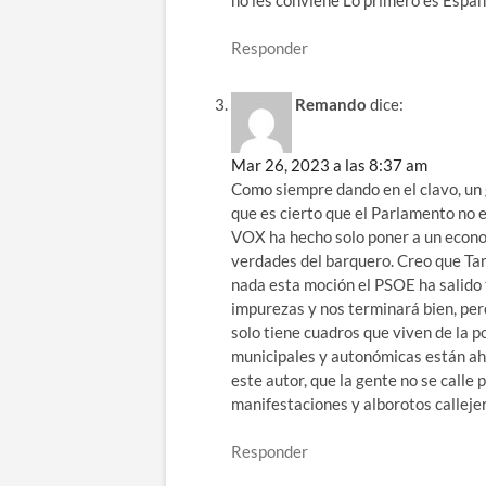
no les conviene Lo primero es Españ
Responder
Remando
dice:
Mar 26, 2023 a las 8:37 am
Como siempre dando en el clavo, un g
que es cierto que el Parlamento no e
VOX ha hecho solo poner a un econom
verdades del barquero. Creo que Tam
nada esta moción el PSOE ha salido
impurezas y nos terminará bien, per
solo tiene cuadros que viven de la p
municipales y autonómicas están ahí
este autor, que la gente no se call
manifestaciones y alborotos callejer
Responder