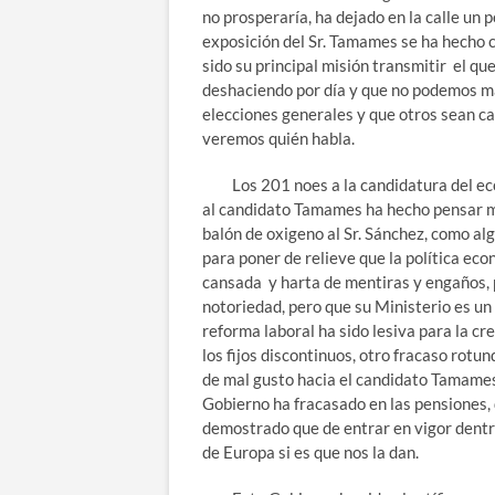
no prosperaría, ha dejado en la calle un
exposición del Sr. Tamames se ha hecho 
sido su principal misión transmitir el q
deshaciendo por día y que no podemos má
elecciones generales y que otros sean c
veremos quién habla.
Los 201 noes a la candidatura del eco
al candidato Tamames ha hecho pensar mu
balón de oxigeno al Sr. Sánchez, como a
para poner de relieve que la política eco
cansada y harta de mentiras y engaños, 
notoriedad, pero que su Ministerio es un
reforma laboral ha sido lesiva para la c
los fijos discontinuos, otro fracaso rotu
de mal gusto hacia el candidato Tamame
Gobierno ha fracasado en las pensiones, 
demostrado que de entrar en vigor dentro
de Europa si es que nos la dan.