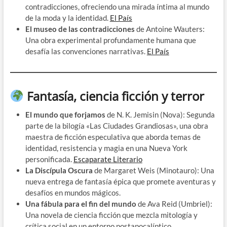
contradicciones, ofreciendo una mirada íntima al mundo
de la moda y la identidad. ​
El País
El museo de las contradicciones
de Antoine Wauters:
Una obra experimental profundamente humana que
desafía las convenciones narrativas. ​
El País
Fantasía, ciencia ficción y terror
El mundo que forjamos
de N. K. Jemisin (Nova): Segunda
parte de la bilogía «Las Ciudades Grandiosas», una obra
maestra de ficción especulativa que aborda temas de
identidad, resistencia y magia en una Nueva York
personificada. ​
Escaparate Literario
La Discípula Oscura
de Margaret Weis (Minotauro): Una
nueva entrega de fantasía épica que promete aventuras y
desafíos en mundos mágicos. ​
Una fábula para el fin del mundo
de Ava Reid (Umbriel):
Una novela de ciencia ficción que mezcla mitología y
crítica social en un entorno postapocalíptico. ​