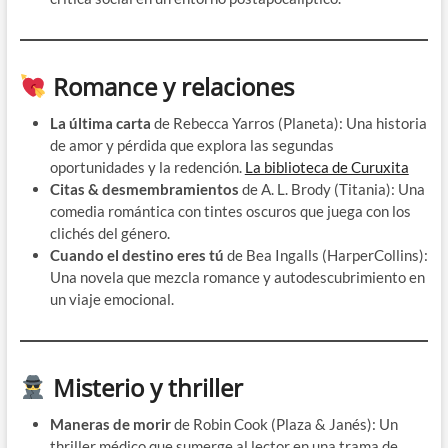
Romance y relaciones
La última carta
de Rebecca Yarros (Planeta): Una historia
de amor y pérdida que explora las segundas
oportunidades y la redención. ​
La biblioteca de Curuxita
Citas & desmembramientos
de A. L. Brody (Titania): Una
comedia romántica con tintes oscuros que juega con los
clichés del género. ​
Cuando el destino eres tú
de Bea Ingalls (HarperCollins):
Una novela que mezcla romance y autodescubrimiento en
un viaje emocional. ​
Misterio y thriller
Maneras de morir
de Robin Cook (Plaza & Janés): Un
thriller médico que sumerge al lector en una trama de