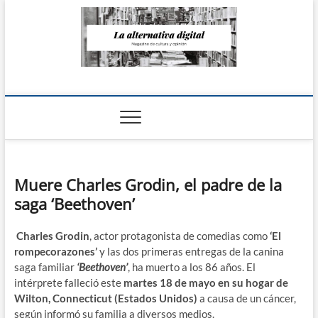
Saltar
al
contenido
La Alternativa
digital
Muere Charles Grodin, el padre de la
saga ‘Beethoven’
Charles Grodin
, actor protagonista de comedias como
‘El
rompecorazones’
y las dos primeras entregas de la canina
saga familiar
‘Beethoven’
, ha muerto a los 86 años. El
intérprete falleció este
martes 18 de mayo en su hogar de
Wilton, Connecticut (Estados Unidos)
a causa de un cáncer,
según informó su familia a diversos medios.