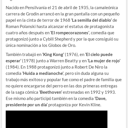
Nacido en Pensilvania el 21 de abril de 1935, la camaleónica
carrera de Grodin arrancó en la gran pantalla con un pequeño
papel en la cinta de terror de 1968
‘La semilla del diablo’
de
Roman Polanski hasta alcanzar el estatus de protagonista
cuatro años después en
‘El rompecorazones’
, comedia que
protagonizó junto a Cybill Shepherd y por la que consiguió su
única nominación a los Globos de Oro.
También trabajó en
‘King Kong’
(1976), en
‘El cielo puede
esperar’
(1978) junto a Warren Beatty y en
‘La mujer de rojo’
(1984). En 1988 protagonizó junto a Robert De Niro la
comedia
‘Huida a medianoche’
, pero sin duda alguna su
trabajo más exitoso y popular fue como el padre de familia que
no quiere encargarse del perro en las dos primeras entregas
de la saga cómica
‘Beethoven’
estrenadas en 1992 y 1993.
Ese mismo año participó también en la comedia
‘Dave,
presidente por un día’
protagoniza por Kevin Kline.