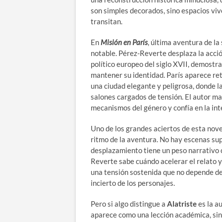
son simples decorados, sino espacios viv
transitan.
En
Misión en París
, última aventura de l
notable. Pérez-Reverte desplaza la acci
político europeo del siglo XVII, demostr
mantener su identidad. París aparece re
una ciudad elegante y peligrosa, donde la
salones cargados de tensión. El autor man
mecanismos del género y confía en la inte
Uno de los grandes aciertos de esta novel
ritmo de la aventura. No hay escenas sup
desplazamiento tiene un peso narrativo c
Reverte sabe cuándo acelerar el relato y
una tensión sostenida que no depende de
incierto de los personajes.
Pero si algo distingue a
Alatriste
es la a
aparece como una lección académica, sino