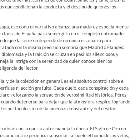
os que condicionan la conducta y el destino de quienes los
a saga, ese control narrativo alcanza una madurez especialmente
ón fuera de España para sumergirla en el complejo entramado
ando que la serie no depende de un único escenario para
tratada con la misma precisión sombría que Madrid o Flandes:
 diplomacia y la traición se cruzan en pasillos silenciosos y
eja la intriga con la serenidad de quien conoce bien los
ligencia del lector.
a, y de la colección en general, es el absoluto control sobre el
erfluas ni acción gratuita. Cada duelo, cada conspiración y cada
laro, reforzando la sensación de verosimilitud histórica. Pérez-
 cuándo detenerse para dejar que la atmósfera respire, logrando
l espectáculo, sino de la amenaza constante y del destino
utoridad con la que su autor maneja la época. El Siglo de Oro no
 como una experiencia sensorial: se huele el humo de las velas,