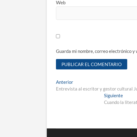
Web
Guarda mi nombre, correo electrónico y
Navegación
Entrada
Anterior
anterior:
Entrevista al escritor y gestor cultural 
de
Entrad
Siguiente
entradas
siguien
Cuando la litera