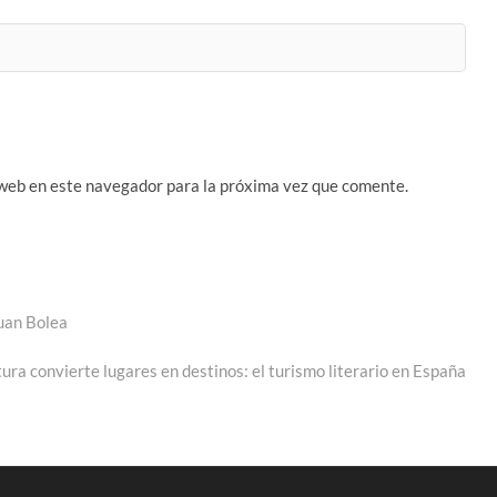
 web en este navegador para la próxima vez que comente.
Juan Bolea
a
te:
tura convierte lugares en destinos: el turismo literario en España