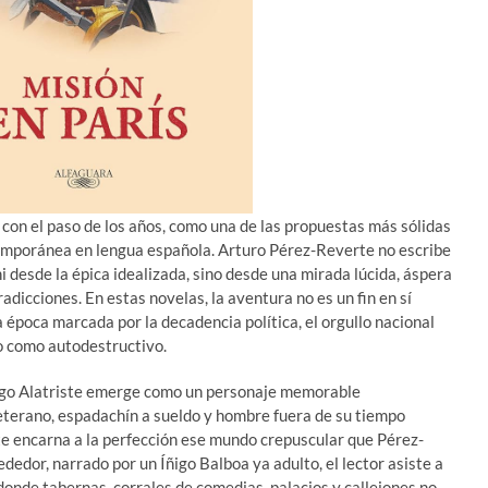
 con el paso de los años, como una de las propuestas más sólidas
temporánea en lengua española. Arturo Pérez-Reverte no escribe
ni desde la épica idealizada, sino desde una mirada lúcida, áspera
dicciones. En estas novelas, la aventura no es un fin en sí
 época marcada por la decadencia política, el orgullo nacional
eo como autodestructivo.
iego Alatriste emerge como un personaje memorable
veterano, espadachín a sueldo y hombre fuera de su tiempo
iste encarna a la perfección ese mundo crepuscular que Pérez-
dedor, narrado por un Íñigo Balboa ya adulto, el lector asiste a
donde tabernas, corrales de comedias, palacios y callejones no