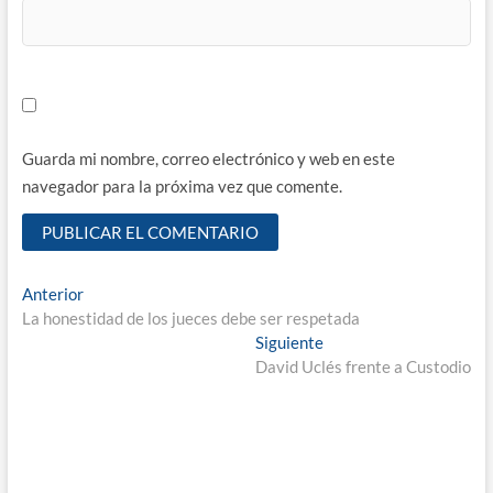
Guarda mi nombre, correo electrónico y web en este
navegador para la próxima vez que comente.
Navegación
Entrada
Anterior
anterior:
La honestidad de los jueces debe ser respetada
de
Entrada
Siguiente
entradas
siguiente:
David Uclés frente a Custodio