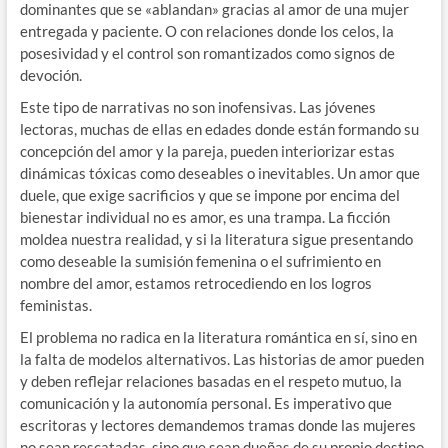
dominantes que se «ablandan» gracias al amor de una mujer
entregada y paciente. O con relaciones donde los celos, la
posesividad y el control son romantizados como signos de
devoción.
Este tipo de narrativas no son inofensivas. Las jóvenes
lectoras, muchas de ellas en edades donde están formando su
concepción del amor y la pareja, pueden interiorizar estas
dinámicas tóxicas como deseables o inevitables. Un amor que
duele, que exige sacrificios y que se impone por encima del
bienestar individual no es amor, es una trampa. La ficción
moldea nuestra realidad, y si la literatura sigue presentando
como deseable la sumisión femenina o el sufrimiento en
nombre del amor, estamos retrocediendo en los logros
feministas.
El problema no radica en la literatura romántica en sí, sino en
la falta de modelos alternativos. Las historias de amor pueden
y deben reflejar relaciones basadas en el respeto mutuo, la
comunicación y la autonomía personal. Es imperativo que
escritoras y lectores demandemos tramas donde las mujeres
no sean rescatadas, sino que sean dueñas de su propio destino,