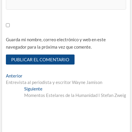
Guarda mi nombre, correo electrónico y web en este
navegador para la próxima vez que comente.
Navegación
Entrada
Anterior
anterior:
Entrevista al periodista y escritor Wayne Jamison
de
Entrada
Siguiente
entradas
siguiente:
Momentos Estelares de la Humanidad I Stefan Zweig