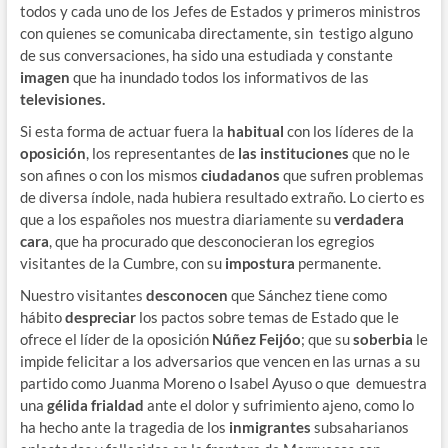
todos y cada uno de los Jefes de Estados y primeros ministros
con quienes se comunicaba directamente, sin testigo alguno
de sus conversaciones, ha sido una estudiada y constante
imagen
que ha inundado todos los informativos de las
televisiones.
Si esta forma de actuar fuera la
habitual
con los líderes de la
oposición
, los representantes de
las instituciones
que no le
son afines o con los mismos
ciudadanos
que sufren problemas
de diversa índole, nada hubiera resultado extraño. Lo cierto es
que a los españoles nos muestra diariamente su
verdadera
cara
, que ha procurado que desconocieran los egregios
visitantes de la Cumbre, con su
impostura
permanente.
Nuestro visitantes
desconocen
que Sánchez tiene como
hábito
despreciar
los pactos sobre temas de Estado que le
ofrece el líder de la oposición
Núñez Feijóo
; que su
soberbia
le
impide felicitar a los adversarios que vencen en las urnas a su
partido como Juanma Moreno o Isabel Ayuso o que demuestra
una
gélida frialdad
ante el dolor y sufrimiento ajeno, como lo
ha hecho ante la tragedia de los
inmigrantes
subsaharianos