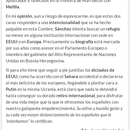
aplastados y fallecidos en la frontera de Marruecos con
Melilla.
En mi
opinión
, aun a riesgo de equivocarme, es que estas dos
caras responden a una
intencionalidad
que se ha hecho
palpable en esta Cumbre:
Sánchez
intenta buscar un
refugio
no menor en alguna institución internacional con sede en
EEUU
o en
Europa
. Precisamente su
biografía
está marcada
por sus años como asesor en el Parlamento Europeo o
miembro del gabinete del Alto Representante de Naciones
Unidas en Bosnia Herzegovina.
Si para ello tiene que seguir a pie juntillas los
dictados de
EEUU
, como ha ocurrido con el
Sahara
occidental o declararse
el más belicista de los europeos, llegándole a plantar cara a
Putin
en la misma Ucrania, está claro que nada le detendrá
hasta conseguir su dorado
retiro internacional
, para disfrutar
de una vida mejor que la que le ofrecemos los españoles con
nuestro galopante empobrecimiento.
Su altivo y huraño gesto y
su cada vez mayor distanciamiento de los españoles que le
“estorbamos” lo certifican.