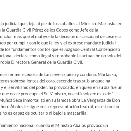
ia judicial que deja al pie de los caballos al Ministro Marlaska en
e la Guardia Civil Pérez de los Cobos como Jefe de la
cluir más que el motivo de la decisión discrecional de cese era
ado por cumplir con lo que la ley y el expreso mandato judicial
 de los fundamentos con los que el Juzgado Central Contencioso
cional, declara como ilegal y reprobable la actuación no solo del
propia Directora General de la Guardia Civil.
rece ser merecedora de tan severo juicio y condena. Marlaska,
tores sobresalientes del coro, esconde tras su blanquecina
 el servilismo del poder, ha provocado, en quien en su día fue un
 que no se preocupe el Sr. Ministro, no está solo en esto de “
Muñoz Seca inmortalizó en su famosa obra La Venganza de Don
ro Ábalos le sigue en la representación teatral, eso sí con un
no es capaz de ocultarlo ni bajo la mascarilla.
inamiento nacional, cuando el Ministro Ábalos provocó un