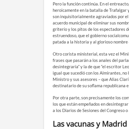
Pero la función continúa. En el entreact
heroicamente en la batalla de Trafalgar 
son inquisitorialmente agraviados por el 
acuerdo municipal de eliminar sus nombres
griterío y los pitos de los espectadores 
estruendoso, que el gobierno socialcom
patada a la historia y al glorioso nombr
Otro corista ministerial, esta vez el Mi
frases que pasarán a los anales del parl
desintegraría” y la de que “el escritor Leo
igual que sucedió con los Almirantes, no 
Ministro y sus asesores – que Alias Clarí
destinatario de su soflama republicana er
Por otra parte, son precisamente los com
los que están empeñados en desintegrar
a los Diarios de Sesiones del Congreso o
Las vacunas y Madrid