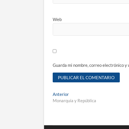
Web
Guarda mi nombre, correo electrónico y
Navegación
Entrada
Anterior
anterior:
Monarquía y República
de
entradas