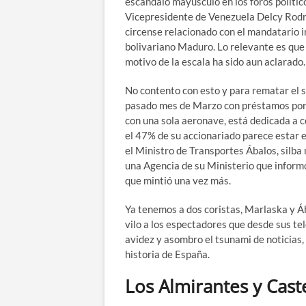
escándalo mayúsculo en los foros político
Vicepresidente de Venezuela Delcy Rodrí
circense relacionado con el mandatario 
bolivariano Maduro. Lo relevante es que 
motivo de la escala ha sido aun aclarad
No contento con esto y para rematar el sa
pasado mes de Marzo con préstamos por 
con una sola aeronave, está dedicada a 
el 47% de su accionariado parece estar
el Ministro de Transportes Ábalos, silba
una Agencia de su Ministerio que informó
que mintió una vez más.
Ya tenemos a dos coristas, Marlaska y Áb
vilo a los espectadores que desde sus te
avidez y asombro el tsunami de noticias,
historia de España.
Los Almirantes y Caste