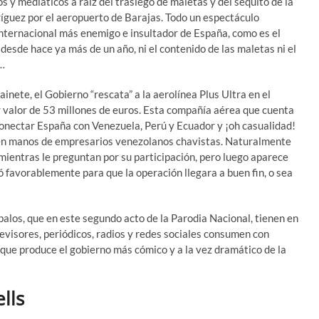
s y mediáticos a raíz del trasiego de maletas y del séquito de la
guez por el aeropuerto de Barajas. Todo un espectáculo
internacional más enemigo e insultador de España, como es el
desde hace ya más de un año, ni el contenido de las maletas ni el
o…
inete, el Gobierno “rescata” a la aerolínea Plus Ultra en el
valor de 53 millones de euros. Esta compañía aérea que cuenta
conectar España con Venezuela, Perú y Ecuador y ¡oh casualidad!
 en manos de empresarios venezolanos chavistas. Naturalmente
 mientras le preguntan por su participación, pero luego aparece
 favorablemente para que la operación llegara a buen fin, o sea
alos, que en este segundo acto de la Parodia Nacional, tienen en
levisores, periódicos, radios y redes sociales consumen con
 que produce el gobierno más cómico y a la vez dramático de la
lls