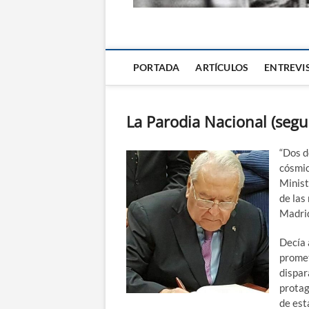
La Alternativa d
PORTADA
ARTÍCULOS
ENTREVI
La Parodia Nacional (segu
“Dos d
cósmic
Minist
de las
Madri
Decía 
promet
dispar
protag
de est