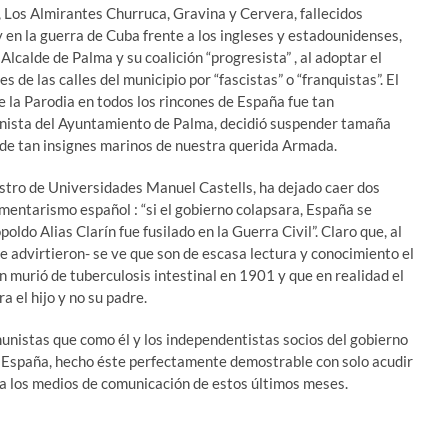
o, Los Almirantes Churruca, Gravina y Cervera, fallecidos
y en la guerra de Cuba frente a los ingleses y estadounidenses,
Alcalde de Palma y su coalición “progresista” , al adoptar el
 de las calles del municipio por “fascistas” o “franquistas”. El
de la Parodia en todos los rincones de España fue tan
unista del Ayuntamiento de Palma, decidió suspender tamaña
e de tan insignes marinos de nuestra querida Armada.
nistro de Universidades Manuel Castells, ha dejado caer dos
amentarismo español : “si el gobierno colapsara, España se
poldo Alias Clarín fue fusilado en la Guerra Civil”. Claro que, al
le advirtieron- se ve que son de escasa lectura y conocimiento el
n murió de tuberculosis intestinal en 1901 y que en realidad el
a el hijo y no su padre.
unistas que como él y los independentistas socios del gobierno
 España, hecho éste perfectamente demostrable con solo acudir
 a los medios de comunicación de estos últimos meses.