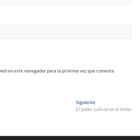
 web en este navegador para la próxima vez que comente.
Entrada
Siguiente
siguiente:
El poder judicial en el limbo