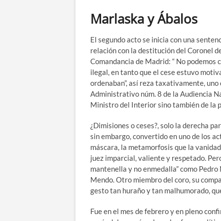
Marlaska y Ábalos
El segundo acto se inicia con una sentenc
relación con la destitución del Coronel d
Comandancia de Madrid: “ No podemos con
ilegal, en tanto que el cese estuvo motiv
ordenaban”, así reza taxativamente, uno
Administrativo núm. 8 de la Audiencia Na
Ministro del Interior sino también de la 
¿Dimisiones o ceses?, solo la derecha pa
sin embargo, convertido en uno de los ac
máscara, la metamorfosis que la vanidad y
juez imparcial, valiente y respetado. Pero
mantenella y no enmedalla” como Pedro 
Mendo. Otro miembro del coro, su compañe
gesto tan huraño y tan malhumorado, que 
Fue en el mes de febrero y en pleno conf