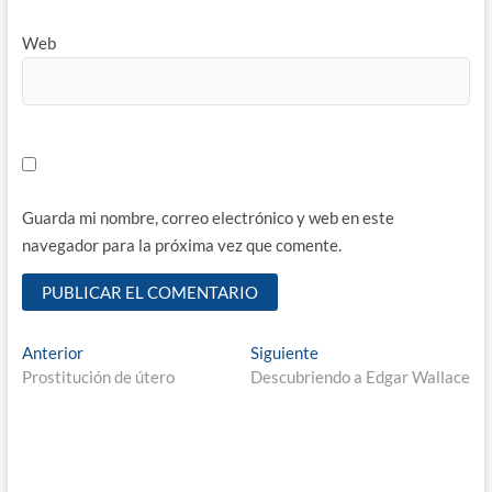
Web
Guarda mi nombre, correo electrónico y web en este
navegador para la próxima vez que comente.
Navegación
Entrada
Entrada
Anterior
Siguiente
anterior:
siguiente:
Prostitución de útero
Descubriendo a Edgar Wallace
de
entradas