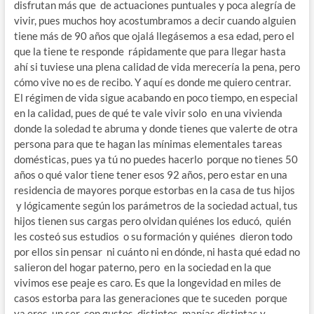
disfrutan más que de actuaciones puntuales y poca alegría de
vivir, pues muchos hoy acostumbramos a decir cuando alguien
tiene más de 90 años que ojalá llegásemos a esa edad, pero el
que la tiene te responde rápidamente que para llegar hasta
ahí si tuviese una plena calidad de vida merecería la pena, pero
cómo vive no es de recibo. Y aquí es donde me quiero centrar.
El régimen de vida sigue acabando en poco tiempo, en especial
en la calidad, pues de qué te vale vivir solo en una vivienda
donde la soledad te abruma y donde tienes que valerte de otra
persona para que te hagan las mínimas elementales tareas
domésticas, pues ya tú no puedes hacerlo porque no tienes 50
años o qué valor tiene tener esos 92 años, pero estar en una
residencia de mayores porque estorbas en la casa de tus hijos
y lógicamente según los parámetros de la sociedad actual, tus
hijos tienen sus cargas pero olvidan quiénes los educó, quién
les costeó sus estudios o su formación y quiénes dieron todo
por ellos sin pensar ni cuánto ni en dónde, ni hasta qué edad no
salieron del hogar paterno, pero en la sociedad en la que
vivimos ese peaje es caro. Es que la longevidad en miles de
casos estorba para las generaciones que te suceden porque
ya eres un ser con gustos distintos, manías distintas y