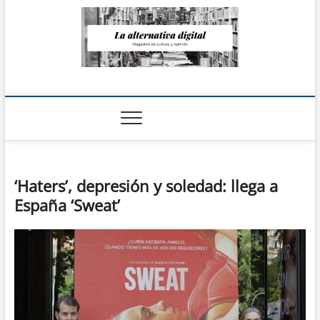
Saltar
al
contenido
La Alternativa
digital
‘Haters’, depresión y soledad: llega a
España ‘Sweat’