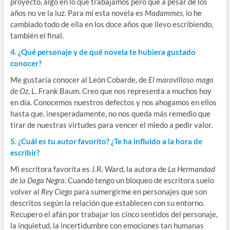
proyecto, algo en lo que trabajamos pero que a pesar de los
años no ve la luz. Para mí esta novela es
Madammes
, lo he
cambiado todo de ella en los doce años que llevo escribiendo,
también el final.
4. ¿Qué personaje y de qué novela te hubiera gustado
conocer?
Me gustaría conocer al León Cobarde, de
El maravilloso mago
de Oz
, L. Frank Baum. Creo que nos representa a muchos hoy
en día. Conocemos nuestros defectos y nos ahogamos en ellos
hasta que, inesperadamente, no nos queda más remedio que
tirar de nuestras virtudes para vencer el miedo a pedir valor.
5. ¿Cuál es tu autor favorito? ¿Te ha influido a la hora de
escribir?
Mi escritora favorita es J.R. Ward, la autora de
La Hermandad
de la Daga Negra
. Cuando tengo un bloqueo de escritora suelo
volver al
Rey Ciego
para sumergirme en personajes que son
descritos según la relación que establecen con su entorno.
Recupero el afán por trabajar los cinco sentidos del personaje,
la inquietud, la incertidumbre con emociones tan humanas