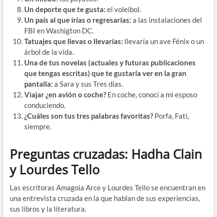
U️n deporte que te gusta:
el voleibol.
U️n país al que irías o regresarías:
a las instalaciones del
FBI en Washigton DC.
T️atuajes que llevas o llevarías:
llevaría un ave Fénix o un
árbol de la vida.
U️na de tus novelas (actuales y futuras publicaciones
que tengas escritas) que te gustaría ver en la gran
pantalla:
a Sara y sus Tres días.
V️iajar ¿en avión o coche?
En coche, conocí a mi esposo
conduciendo.
¿Cuáles son tus tres palabras favoritas?
Porfa, Fati,
siempre.
Preguntas cruzadas: Hadha Clain
y Lourdes Tello
Las escritoras Amagoia Arce y Lourdes Tello se encuentran en
una entrevista cruzada en la que hablan de sus experiencias,
sus libros y la literatura.