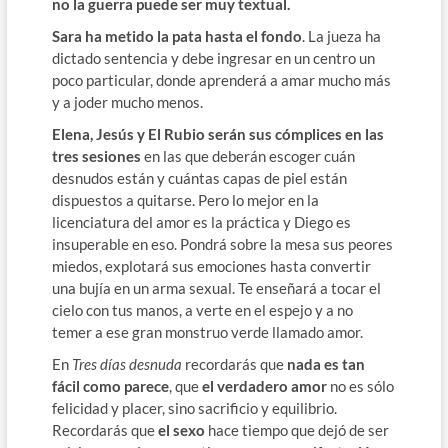
no la guerra puede ser muy textual.
Sara ha metido la pata hasta el fondo
. La jueza ha
dictado sentencia y debe ingresar en un centro un
poco particular, donde aprenderá a amar mucho más
y a joder mucho menos.
Elena, Jesús y El Rubio serán sus cómplices en las
tres sesiones
en las que deberán escoger cuán
desnudos están y cuántas capas de piel están
dispuestos a quitarse. Pero lo mejor en la
licenciatura del amor es la práctica y Diego es
insuperable en eso. Pondrá sobre la mesa sus peores
miedos, explotará sus emociones hasta convertir
una bujía en un arma sexual. Te enseñará a tocar el
cielo con tus manos, a verte en el espejo y a no
temer a ese gran monstruo verde llamado amor.
En
Tres días desnuda
recordarás que
nada es tan
fácil como parece
, que
el verdadero amor
no es sólo
felicidad y placer, sino sacrificio y equilibrio.
Recordarás que
el sexo
hace tiempo que dejó de ser