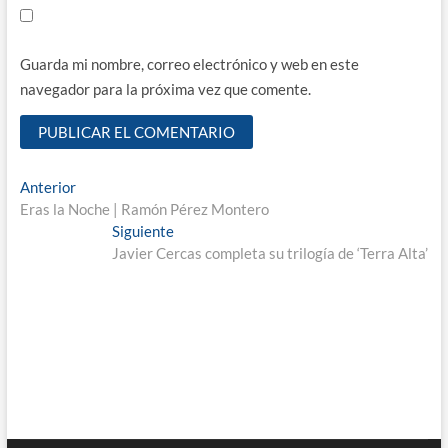
Guarda mi nombre, correo electrónico y web en este
navegador para la próxima vez que comente.
Navegación
Entrada
Anterior
anterior:
Eras la Noche | Ramón Pérez Montero
de
Entrada
Siguiente
entradas
siguiente:
Javier Cercas completa su trilogía de ‘Terra Alta’