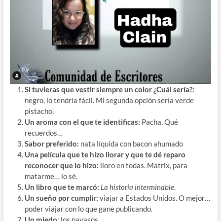
Si tuvieras que vestir siempre un color ¿Cuál sería?:
negro, lo tendría fácil. Mi segunda opción sería verde
pistacho.
Un aroma con el que te identificas:
Pacha. Qué
recuerdos…
Sabor preferido:
️nata líquida con bacon ahumado
Una película que te hizo llorar y que te dé reparo
reconocer que lo hizo:
lloro en todas. Matrix, para
matarme… lo sé.
Un libro que te marcó:
️
La historia interminable
.
Un sueño por cumplir:
viajar a Estados Unidos. O mejor…
poder viajar con lo que gane publicando.
U️n miedo
: los payasos.