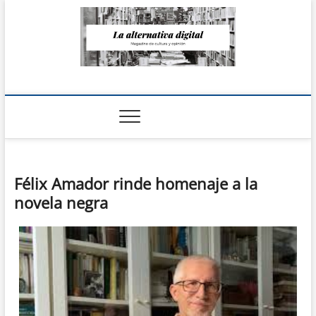
Saltar
al
contenido
La Alternativa
digital
Félix Amador rinde homenaje a la
novela negra