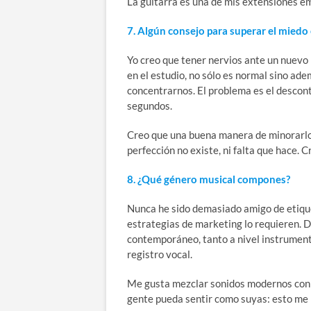
La guitarra es una de mis extensiones em
7. Algún consejo para superar el miedo
Yo creo que tener nervios ante un nuevo 
en el estudio, no sólo es normal sino ad
concentrarnos. El problema es el descon
segundos.
Creo que una buena manera de minorarlos 
perfección no existe, ni falta que hace. C
8. ¿Qué género musical compones?
Nunca he sido demasiado amigo de etique
estrategias de marketing lo requieren. 
contemporáneo, tanto a nivel instrument
registro vocal.
Me gusta mezclar sonidos modernos con u
gente pueda sentir como suyas: esto me 