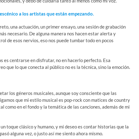
ocionales, y debo de cuidarla tanto al menos como mi voz.
 escénico a los artistas que están empezando.
reto, una actuación, un primer ensayo, una sesión de grabación
emás necesario. De alguna manera nos hacen estar alerta y
trol de esos nervios, eso nos puede tumbar todo en pocos
es centrarse en disfrutar, no en hacerlo perfecto. Esa
reo que lo que conecta al público no es la técnica, sino la emoción.
tar los géneros musicales, aunque soy consciente que las
Digamos que mi estilo musical es pop-rock con matices de country
al como en el fondo y la temática de las canciones, además de mi
n toque clásico y humano, y mi deseo es contar historias que la
pasó alguna vez, o justo así me siento ahora mismo.