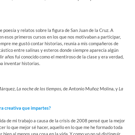
 poesía y relatos sobre la figura de San Juan de la Cruz. A
é en esos primeros cursos en los que nos motivaban a participar,
mpre me gustó contar historias, reunía a mis compañeros de
tástico entre salinas y esteros donde siempre aparecía algún
 años fui conocido como el mentiroso de la clase y era verdad,
a inventar historias.
Márquez,
La noche de los tiempos,
de Antonio Muñoz Molina, y
La
ra creativa que impartes?
a de mi trabajo a causa de la crisis de 2008 pensé que la mejor
cer lo que mejor sé hacer, aquello en lo que me he formado toda
er bien al menos una cosa en la vida. Y como yo no sé distinguir