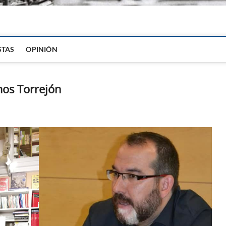
igital
STAS
OPINIÓN
mos Torrejón