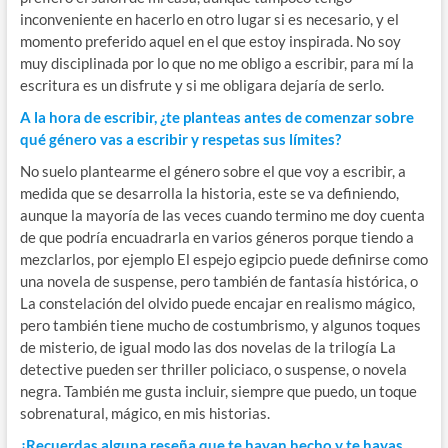
inconveniente en hacerlo en otro lugar si es necesario, y el
momento preferido aquel en el que estoy inspirada. No soy
muy disciplinada por lo que no me obligo a escribir, para mí la
escritura es un disfrute y si me obligara dejaría de serlo.
A la hora de escribir, ¿te planteas antes de comenzar sobre
qué género vas a escribir y respetas sus límites?
No suelo plantearme el género sobre el que voy a escribir, a
medida que se desarrolla la historia, este se va definiendo,
aunque la mayoría de las veces cuando termino me doy cuenta
de que podría encuadrarla en varios géneros porque tiendo a
mezclarlos, por ejemplo El espejo egipcio puede definirse como
una novela de suspense, pero también de fantasía histórica, o
La constelación del olvido puede encajar en realismo mágico,
pero también tiene mucho de costumbrismo, y algunos toques
de misterio, de igual modo las dos novelas de la trilogía La
detective pueden ser thriller policiaco, o suspense, o novela
negra. También me gusta incluir, siempre que puedo, un toque
sobrenatural, mágico, en mis historias.
¿Recuerdas alguna reseña que te hayan hecho y te hayas