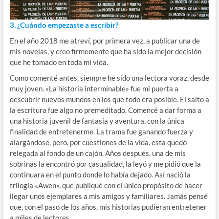
3. ¿Cuándo empezaste a escribir?
En el año 2018 me atreví, por primera vez, a publicar una de
mis novelas, y creo firmemente que ha sido la mejor decisión
que he tomado en toda mi vida.
Como comenté antes, siempre he sido una lectora voraz, desde
muy joven. «La historia interminable» fue mi puerta a
descubrir nuevos mundos en los que todo era posible. El salto a
la escritura fue algo no premeditado. Comencé a dar forma a
una historia juvenil de fantasía y aventura, con la única
finalidad de entretenerme. La trama fue ganando fuerza y
alargándose, pero, por cuestiones de la vida, esta quedó
relegada al fondo de un cajón, Años después, una de mis
sobrinas la encontró por casualidad, la leyó y me pidió que la
continuara en el punto donde lo había dejado. Así nació la
trilogía «Awen», que publiqué con el único propósito de hacer
llegar unos ejemplares a mis amigos y familiares. Jamás pensé
que, con el paso de los años, mis historias pudieran entretener
a miles de lectores.