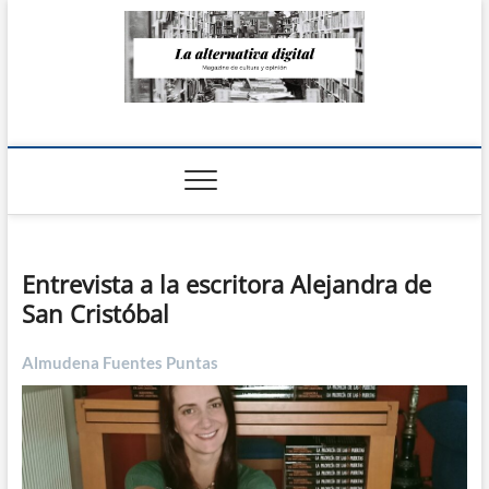
Saltar
al
contenido
La Alternativa
digital
Entrevista a la escritora Alejandra de
San Cristóbal
Almudena Fuentes Puntas