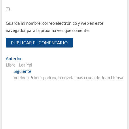
Guarda mi nombre, correo electrónico y web en este
navegador para la próxima vez que comente.
Navegación
Entrada
Anterior
anterior:
Libre | Lea Ypi
de
Entrada
Siguiente
entradas
siguiente:
Vuelve «Primer padre», la novela más cruda de Joan Llensa