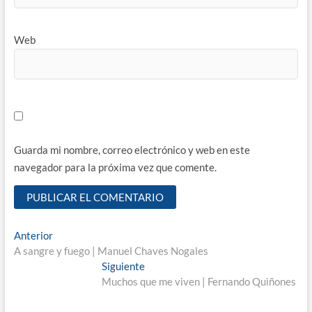
Web
Guarda mi nombre, correo electrónico y web en este
navegador para la próxima vez que comente.
Navegación
Entrada
Anterior
anterior:
A sangre y fuego | Manuel Chaves Nogales
de
Entrada
Siguiente
entradas
siguiente:
Muchos que me viven | Fernando Quiñones