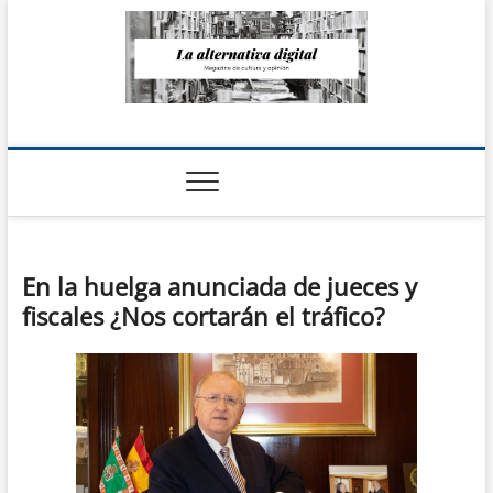
Saltar
al
contenido
La Alternativa
digital
En la huelga anunciada de jueces y
fiscales ¿Nos cortarán el tráfico?