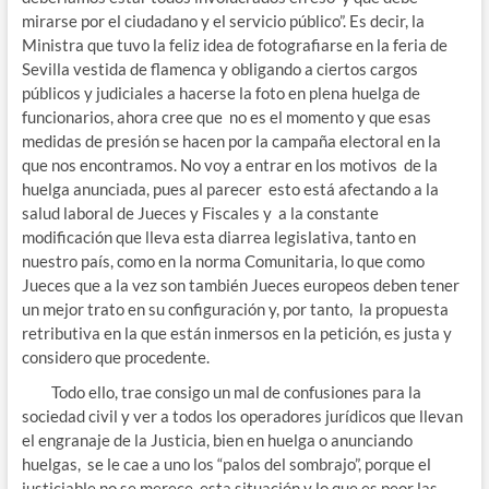
mirarse por el ciudadano y el servicio público”. Es decir, la
Ministra que tuvo la feliz idea de fotografiarse en la feria de
Sevilla vestida de flamenca y obligando a ciertos cargos
públicos y judiciales a hacerse la foto en plena huelga de
funcionarios, ahora cree que no es el momento y que esas
medidas de presión se hacen por la campaña electoral en la
que nos encontramos. No voy a entrar en los motivos de la
huelga anunciada, pues al parecer esto está afectando a la
salud laboral de Jueces y Fiscales y a la constante
modificación que lleva esta diarrea legislativa, tanto en
nuestro país, como en la norma Comunitaria, lo que como
Jueces que a la vez son también Jueces europeos deben tener
un mejor trato en su configuración y, por tanto, la propuesta
retributiva en la que están inmersos en la petición, es justa y
considero que procedente.
Todo ello, trae consigo un mal de confusiones para la
sociedad civil y ver a todos los operadores jurídicos que llevan
el engranaje de la Justicia, bien en huelga o anunciando
huelgas, se le cae a uno los “palos del sombrajo”, porque el
justiciable no se merece esta situación y lo que es peor las