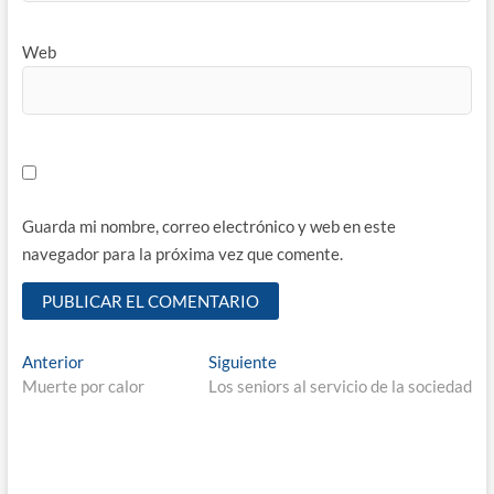
Web
Guarda mi nombre, correo electrónico y web en este
navegador para la próxima vez que comente.
Navegación
Entrada
Entrada
Anterior
Siguiente
anterior:
siguiente:
Muerte por calor
Los seniors al servicio de la sociedad
de
entradas