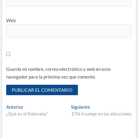
Web
Guarda mi nombre, correo electrónico y web en este
navegador para la próxima vez que comente.
Navegación
Entrada
Entrada
Anterior
Siguiente
anterior:
siguiente:
¿Qué es el Kalevala?
ETA irrumpe en las elecciones
de
entradas