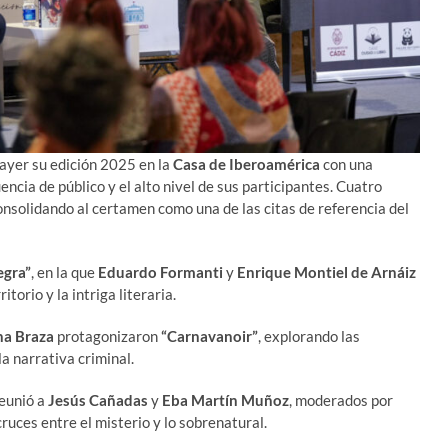
ayer su edición 2025 en la
Casa de Iberoamérica
con una
ncia de público y el alto nivel de sus participantes. Cuatro
nsolidando al certamen como una de las citas de referencia del
egra”
, en la que
Eduardo Formanti
y
Enrique Montiel de Arnáiz
itorio y la intriga literaria.
na Braza
protagonizaron
“Carnavanoir”
, explorando las
a narrativa criminal.
reunió a
Jesús Cañadas
y
Eba Martín Muñoz
, moderados por
cruces entre el misterio y lo sobrenatural.