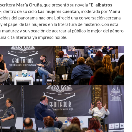
escritora
María Oruña
, que presentó su novela
“El albatros
F
, dentro de su ciclo
Las mujeres cuentan
, moderada por
Manu
ocidas del panorama nacional, ofreció una conversación cercana
y el papel de las mujeres en la literatura de misterio. Con esta
madurez y su vocación de acercar al público lo mejor del género
na cita literaria ya imprescindible.