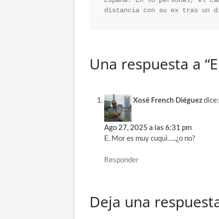
España. En lo personal, el ca
distancia con su ex tras un d
Una respuesta a “E
Xosé French Diéguez
dice:
Ago 27, 2025 a las 6:31 pm
E. Mor es muy cuqui…..¿o no?
Responder
Deja una respuest