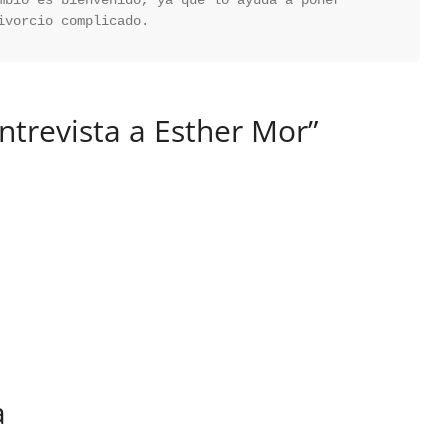
mbio es bienvenido, ya que lo ayuda a poner 
ivorcio complicado.
ntrevista a Esther Mor”
a