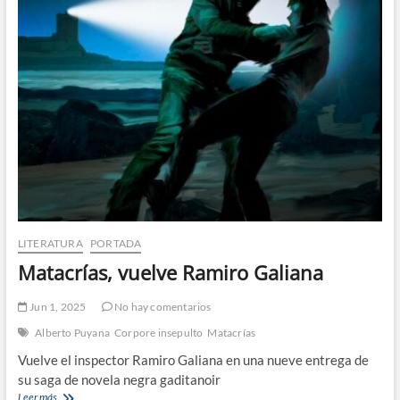
LITERATURA
PORTADA
Matacrías, vuelve Ramiro Galiana
Jun 1, 2025
No hay comentarios
Alberto Puyana
Corpore insepulto
Matacrías
Vuelve el inspector Ramiro Galiana en una nueve entrega de
su saga de novela negra gaditanoir
Matacrías,
Leer más