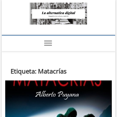
Saltar
al
contenido
La Alternativa
digital
Etiqueta:
Matacrías