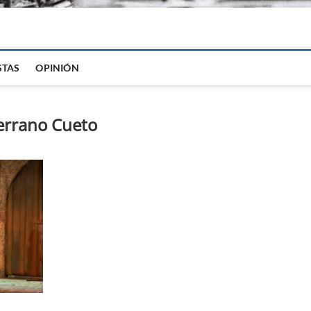
igital
STAS
OPINIÓN
errano Cueto