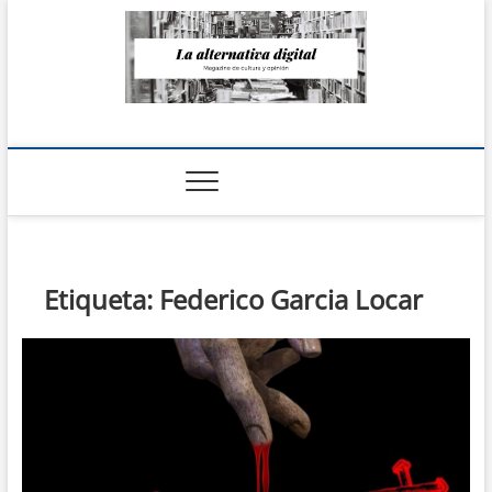
Saltar
al
contenido
La Alternativa
digital
Etiqueta:
Federico Garcia Locar