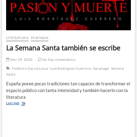
LITERATURA
PORTADA
La Semana Santa también se escribe
Mar 29, 2026
No hay comentarios
Federico Garcia Locar
Luis Rodríguez Guerrero
Saramago
Semana
Santa
España posee pocas tradiciones tan capaces de transformar el
espacio público con tanta intensidad y también hacerlo con la
literatura
La
Leer más
Semana
Santa
también
se
escribe