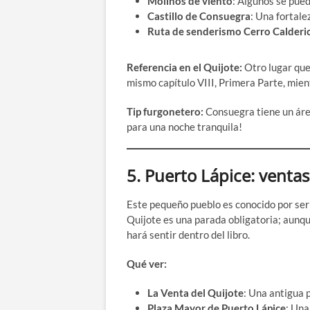
Molinos de viento
: Algunos se pue
Castillo de Consuegra
: Una fortale
Ruta de senderismo Cerro Calderi
Referencia en el Quijote:
Otro lugar que 
mismo capítulo VIII, Primera Parte, mien
Tip furgonetero:
Consuegra tiene un área
para una noche tranquila!
5.
Puerto Lápice: ventas
Este pequeño pueblo es conocido por ser
Quijote es una parada obligatoria; aunqu
hará sentir dentro del libro.
Qué ver:
La Venta del Quijote
: Una antigua 
Plaza Mayor de Puerto Lápice
: Una