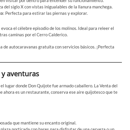
den visitar por dentro para entender su funcionamiento.
za del siglo X con vistas inigualables de la llanura manchega.
co
: Perfecta para estirar las piernas y explorar.
evoca el célebre episodio de los molinos. Ideal para releer el
tras caminas por el Cerro Calderico.
 de autocaravanas gratuita con servicios básicos. ¡Perfecta
 y aventuras
 el lugar donde Don Quijote fue armado caballero. La Venta del
e ahora es un restaurante, conserva ese aire quijotesco que te
posada que mantiene su encanto original.
 plaza porticada con bares para disfrutar de una cerveza o un