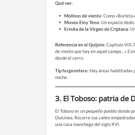
Qué ver:
Molinos de viento
: Como «Burleta»,
Museo Eloy Teno
: Un espacio dedica
Ermita de la Virgen de Criptana
: U
Referencia en el Quijote:
Capítulo VIII,
de viento que hay en aquel campo…» Este
desde el cerro.
Tip furgonetero:
Hay áreas habilitadas p
noche.
3.
El Toboso: patria de 
El Toboso es un pequeño pueblo donde pa
Dulcinea. Recorre sus calles empedradas
una casa manchega del siglo XVI.