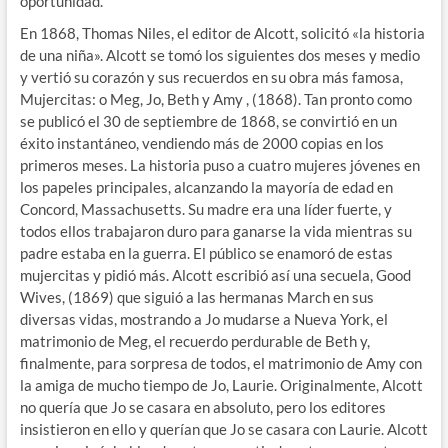
oportunidad.
En 1868, Thomas Niles, el editor de Alcott, solicitó «la historia
de una niña». Alcott se tomó los siguientes dos meses y medio
y vertió su corazón y sus recuerdos en su obra más famosa,
Mujercitas: o Meg, Jo, Beth y Amy , (1868). Tan pronto como
se publicó el 30 de septiembre de 1868, se convirtió en un
éxito instantáneo, vendiendo más de 2000 copias en los
primeros meses. La historia puso a cuatro mujeres jóvenes en
los papeles principales, alcanzando la mayoría de edad en
Concord, Massachusetts. Su madre era una líder fuerte, y
todos ellos trabajaron duro para ganarse la vida mientras su
padre estaba en la guerra. El público se enamoró de estas
mujercitas y pidió más. Alcott escribió así una secuela, Good
Wives, (1869) que siguió a las hermanas March en sus
diversas vidas, mostrando a Jo mudarse a Nueva York, el
matrimonio de Meg, el recuerdo perdurable de Beth y,
finalmente, para sorpresa de todos, el matrimonio de Amy con
la amiga de mucho tiempo de Jo, Laurie. Originalmente, Alcott
no quería que Jo se casara en absoluto, pero los editores
insistieron en ello y querían que Jo se casara con Laurie. Alcott