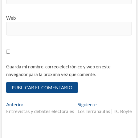
Web
Guarda mi nombre, correo electrónico y web en este
navegador para la próxima vez que comente.
Navegación
Entrada
Entrada
Anterior
Siguiente
anterior:
siguiente:
Entrevistas y debates electorales
Los Terranautas | TC Boyle
de
entradas