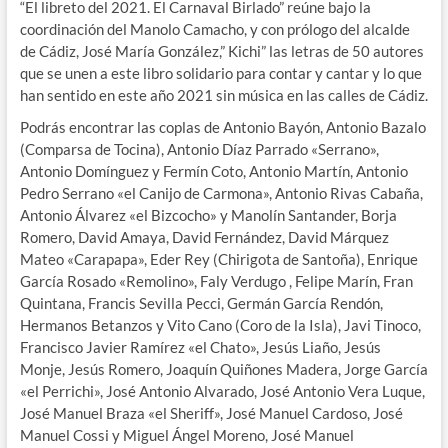
“El libreto del 2021. El Carnaval Birlado” reúne bajo la
coordinación del Manolo Camacho, y con prólogo del alcalde
de Cádiz, José María González,” Kichi” las letras de 50 autores
que se unen a este libro solidario para contar y cantar y lo que
han sentido en este año 2021 sin música en las calles de Cádiz.
Podrás encontrar las coplas de Antonio Bayón, Antonio Bazalo
(Comparsa de Tocina), Antonio Díaz Parrado «Serrano»,
Antonio Domínguez y Fermín Coto, Antonio Martín, Antonio
Pedro Serrano «el Canijo de Carmona», Antonio Rivas Cabaña,
Antonio Álvarez «el Bizcocho» y Manolín Santander, Borja
Romero, David Amaya, David Fernández, David Márquez
Mateo «Carapapa», Eder Rey (Chirigota de Santoña), Enrique
García Rosado «Remolino», Faly Verdugo , Felipe Marín, Fran
Quintana, Francis Sevilla Pecci, Germán García Rendón,
Hermanos Betanzos y Vito Cano (Coro de la Isla), Javi Tinoco,
Francisco Javier Ramírez «el Chato», Jesús Liaño, Jesús
Monje, Jesús Romero, Joaquín Quiñones Madera, Jorge García
«el Perrichi», José Antonio Alvarado, José Antonio Vera Luque,
José Manuel Braza «el Sheriff», José Manuel Cardoso, José
Manuel Cossi y Miguel Ángel Moreno, José Manuel