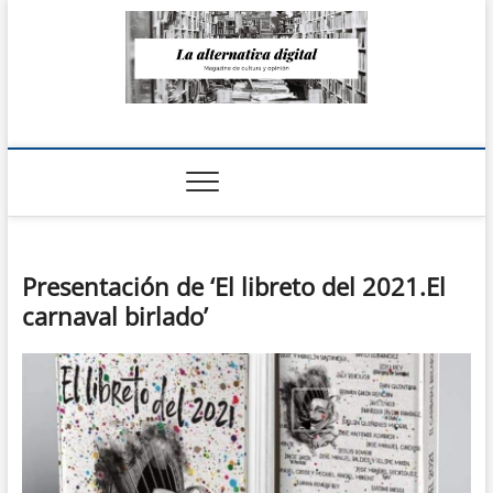
Saltar
al
contenido
La Alternativa
digital
Presentación de ‘El libreto del 2021.El
carnaval birlado’