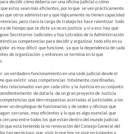
ara decidir cómo debería ser una oficina judicial o cómo
a que estos sean más eficientes, por lo que se ven prácticamente
as que otros administran y que lógicamente no tienen capacidad
ntencias, pero claro la carga de trabajo les hace ralentizar todo
ra de tiempo que se dicte ya no es justicia y si a eso hay que
iguos Secretarios Judiciales y hoy Letrados de la Administración
auténticas competencias para decidir y organizar, todo ello en su
egidor es muy difícil que funcione, ya que la dependencia de cada
entes de organización y entonces se termina en lo que
o.
uir un verdadero funcionamiento en una sede judicial desde el
ne que existir unas competencias totalmente coordinadas,
antes relacionados van por cada sitio y la Justicia en su conjunto
dependientemente de dotarla de un gran proyecto de Justicia
competencias que den respuestas acertadas al justiciable, a los
ener un despliegue de funcionarios y de sedes y oficinas que
gan cercanas, muy eficientes y lo que es algo esencial, que
a cercano entre todos los que están dentro del mundo judicial.
 que está teniendo la no renovación del Consejo General del
dor tan pernicioso que vivir lo que hoy se vive en juzgados y