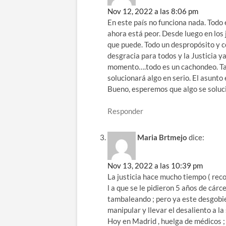
Nov 12, 2022 a las 8:06 pm
En este país no funciona nada. Todo 
ahora está peor. Desde luego en los 
que puede. Todo un despropósito y c
desgracia para todos y la Justicia ya
momento….todo es un cachondeo. Ta
solucionará algo en serio. El asunt
Bueno, esperemos que algo se soluci
Responder
Maria Brtmejo
dice:
Nov 13, 2022 a las 10:39 pm
La justicia hace mucho tiempo ( rec
l a que se le pidieron 5 años de cárc
tambaleando ; pero ya este desgobier
manipular y llevar el desaliento a 
Hoy en Madrid , huelga de médicos ;