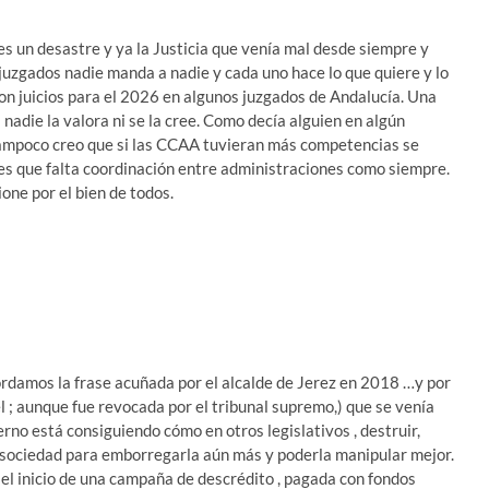
es un desastre y ya la Justicia que venía mal desde siempre y
juzgados nadie manda a nadie y cada uno hace lo que quiere y lo
on juicios para el 2026 en algunos juzgados de Andalucía. Una
 nadie la valora ni se la cree. Como decía alguien en algún
mpoco creo que si las CCAA tuvieran más competencias se
o es que falta coordinación entre administraciones como siempre.
one por el bien de todos.
ordamos la frase acuñada por el alcalde de Jerez en 2018 …y por
el ; aunque fue revocada por el tribunal supremo,) que se venía
no está consiguiendo cómo en otros legislativos , destruir,
la sociedad para emborregarla aún más y poderla manipular mejor.
 el inicio de una campaña de descrédito , pagada con fondos