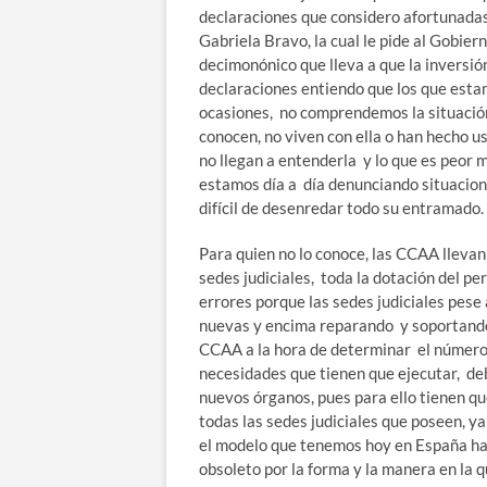
declaraciones que considero afortunadas
Gabriela Bravo, la cual le pide al Gobie
decimonónico que lleva a que la inversió
declaraciones entiendo que los que esta
ocasiones, no comprendemos la situación 
conocen, no viven con ella o han hecho u
no llegan a entenderla y lo que es peor 
estamos día a día denunciando situacion
difícil de desenredar todo su entramado.
Para quien no lo conoce, las CCAA llevan
sedes judiciales, toda la dotación del pe
errores porque las sedes judiciales pese
nuevas y encima reparando y soportando 
CCAA a la hora de determinar el número 
necesidades que tienen que ejecutar, de
nuevos órganos, pues para ello tienen que
todas las sedes judiciales que poseen, ya 
el modelo que tenemos hoy en España ha
obsoleto por la forma y la manera en la 