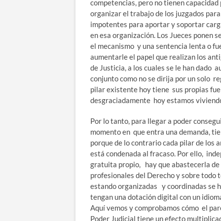
competencias, pero no tienen capacidad p
organizar el trabajo de los juzgados par
impotentes para aportar y soportar carg
en esa organización. Los Jueces ponen se
el mecanismo y una sentencia lenta o fue
aumentarle el papel que realizan los ant
de Justicia, a los cuales se le han dado 
conjunto como no se dirija por un solo r
pilar existente hoy tiene sus propias fu
desgraciadamente hoy estamos viviend
Por lo tanto, para llegar a poder conseg
momento en que entra una demanda, tie
porque de lo contrario cada pilar de los 
está condenada al fracaso. Por ello, in
gratuita propio, hay que abastecerla de 
profesionales del Derecho y sobre todo t
estando organizadas y coordinadas se ha
tengan una dotación digital con un idiom
Aquí vemos y comprobamos cómo el parón
Poder Judicial tiene un efecto multiplica