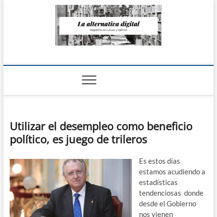
Saltar
al
contenido
La Alternativa
digital
Utilizar el desempleo como beneficio
político, es juego de trileros
Es estos días
estamos acudiendo a
estadísticas
tendenciosas donde
desde el Gobierno
nos vienen