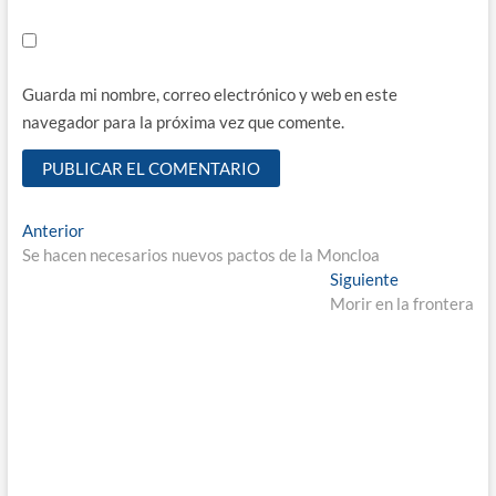
Guarda mi nombre, correo electrónico y web en este
navegador para la próxima vez que comente.
Navegación
Entrada
Anterior
anterior:
Se hacen necesarios nuevos pactos de la Moncloa
de
Entrada
Siguiente
entradas
siguiente:
Morir en la frontera