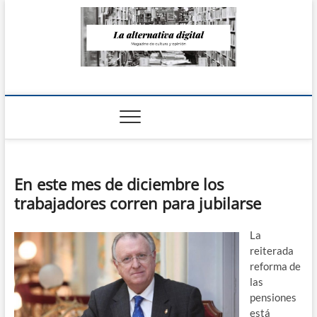
Saltar
al
contenido
La Alternativa
digital
En este mes de diciembre los
trabajadores corren para jubilarse
La
reiterada
reforma de
las
pensiones
está