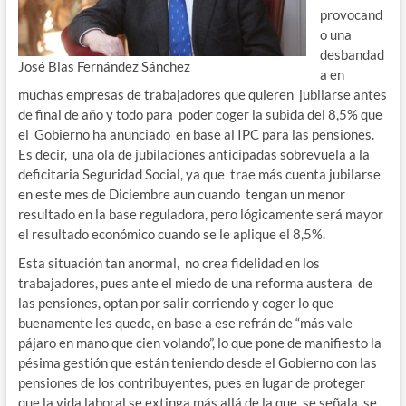
provocand
o una
desbandad
José Blas Fernández Sánchez
a en
muchas empresas de trabajadores que quieren jubilarse antes
de final de año y todo para poder coger la subida del 8,5% que
el Gobierno ha anunciado en base al IPC para las pensiones.
Es decir, una ola de jubilaciones anticipadas sobrevuela a la
deficitaria Seguridad Social, ya que trae más cuenta jubilarse
en este mes de Diciembre aun cuando tengan un menor
resultado en la base reguladora, pero lógicamente será mayor
el resultado económico cuando se le aplique el 8,5%.
Esta situación tan anormal, no crea fidelidad en los
trabajadores, pues ante el miedo de una reforma austera de
las pensiones, optan por salir corriendo y coger lo que
buenamente les quede, en base a ese refrán de “más vale
pájaro en mano que cien volando”, lo que pone de manifiesto la
pésima gestión que están teniendo desde el Gobierno con las
pensiones de los contribuyentes, pues en lugar de proteger
que la vida laboral se extinga más allá de la que se señala, se