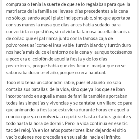
compraba o tenía la suerte de que se lo regalaban para que la
matriarca de la familia se llevase días precedentes a la cena
no sólo guisando aquél plato indispensable, sino que aportaba
con sus manos la masa que días antes había sudado para
convertirla en pestiños, sin olvidar la famosa botella de anís o
de coñac que el patriarca junto con la famosa caja de
polvorones así como el insalvable turrón blando y turrón duro
nos hacía más dulce el entorno de la cena y aunque tocásemos
a poco era el colofón de aquella fiesta y de los días
posteriores, porque había que dosificar el manjar que no se
saboreaba durante el año, porque no era habitual.
Todo ello tenía un color admirable, pues el abuelo no sólo
contaba sus batallas de la vida, sino que ya los que se iban
incorporando en aquella mesa de familia también aportaban
todas las simpatías y vivencias y se cantaba un villancico para
que animando la fiesta se estuviera durante horas en aquella
reunión que ya no volvería a repetirse hasta el año siguiente y
todo hasta la hora de dormir. Pero la vida continúa en ese tic
tac del reloj. Ya en los años posteriores iban dejando el sitio
vacío quienes nos precedían en su salida hacia el infinito.