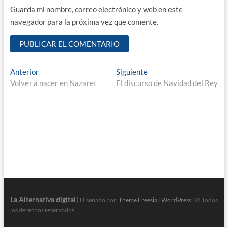
Guarda mi nombre, correo electrónico y web en este
navegador para la próxima vez que comente.
Navegación
Entrada
Entrada
Anterior
Siguiente
anterior:
siguiente:
Volver a nacer en Nazaret
El discurso de Navidad del Rey
de
entradas
La Alternativa digital
| Diseñado por:
Theme Freesia
|
WordPress
| © Todos
los derechos reservados