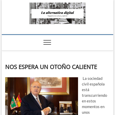
Saltar
al
contenido
La Alternativa
digital
NOS ESPERA UN OTOÑO CALIENTE
La sociedad
civil española
está
transcurriendo
en estos
momentos en
unos