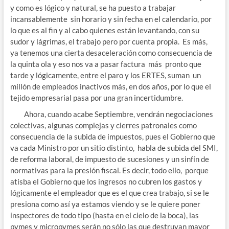
y como es lógico y natural, se ha puesto a trabajar
incansablemente sin horario y sin fecha en el calendario, por
lo que es al fin y al cabo quienes están levantando, con su
sudor y lágrimas, el trabajo pero por cuenta propia. Es más,
ya tenemos una cierta desaceleración como consecuencia de
la quinta ola y eso nos va a pasar factura más pronto que
tarde y lógicamente, entre el paro y los ERTES, suman un
millón de empleados inactivos más, en dos años, por lo que el
tejido empresarial pasa por una gran incertidumbre.
Ahora, cuando acabe Septiembre, vendrán negociaciones
colectivas, algunas complejas y cierres patronales como
consecuencia de la subida de impuestos, pues el Gobierno que
va cada Ministro por un sitio distinto, habla de subida del SMI,
de reforma laboral, de impuesto de sucesiones y un sinfín de
normativas para la presión fiscal. Es decir, todo ello, porque
atisba el Gobierno que los ingresos no cubren los gastos y
lógicamente el empleador que es el que crea trabajo, si se le
presiona como así ya estamos viendo y se le quiere poner
inspectores de todo tipo (hasta en el cielo de la boca), las
pymes y micropymes serán no sólo las que destruyan mayor