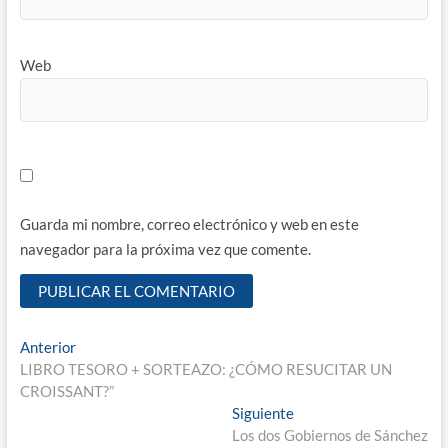
Web
Guarda mi nombre, correo electrónico y web en este
navegador para la próxima vez que comente.
Navegación
Entrada
Anterior
anterior:
LIBRO TESORO + SORTEAZO: ¿CÓMO RESUCITAR UN
de
CROISSANT?”
entradas
Entrada
Siguiente
siguiente:
Los dos Gobiernos de Sánchez