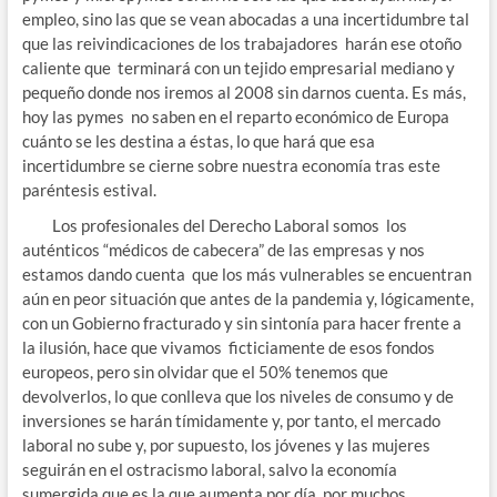
empleo, sino las que se vean abocadas a una incertidumbre tal
que las reivindicaciones de los trabajadores harán ese otoño
caliente que terminará con un tejido empresarial mediano y
pequeño donde nos iremos al 2008 sin darnos cuenta. Es más,
hoy las pymes no saben en el reparto económico de Europa
cuánto se les destina a éstas, lo que hará que esa
incertidumbre se cierne sobre nuestra economía tras este
paréntesis estival.
Los profesionales del Derecho Laboral somos los
auténticos “médicos de cabecera” de las empresas y nos
estamos dando cuenta que los más vulnerables se encuentran
aún en peor situación que antes de la pandemia y, lógicamente,
con un Gobierno fracturado y sin sintonía para hacer frente a
la ilusión, hace que vivamos ficticiamente de esos fondos
europeos, pero sin olvidar que el 50% tenemos que
devolverlos, lo que conlleva que los niveles de consumo y de
inversiones se harán tímidamente y, por tanto, el mercado
laboral no sube y, por supuesto, los jóvenes y las mujeres
seguirán en el ostracismo laboral, salvo la economía
sumergida que es la que aumenta por día, por muchos