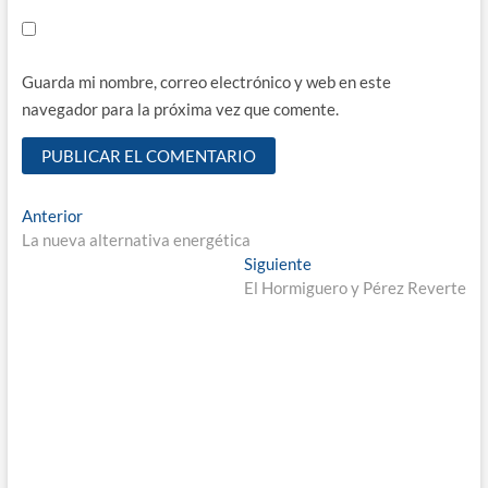
Guarda mi nombre, correo electrónico y web en este
navegador para la próxima vez que comente.
Navegación
Entrada
Anterior
anterior:
La nueva alternativa energética
de
Entrada
Siguiente
entradas
siguiente:
El Hormiguero y Pérez Reverte