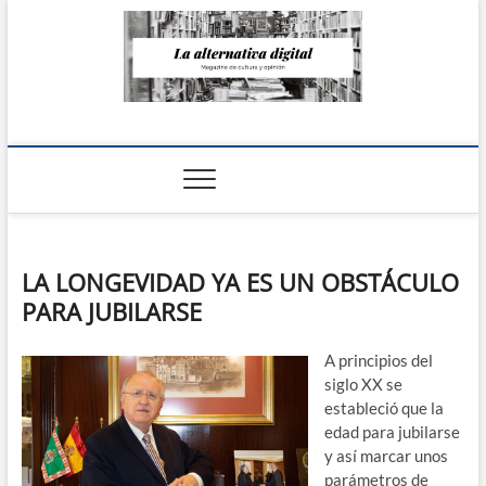
Saltar
al
contenido
La Alternativa
digital
LA LONGEVIDAD YA ES UN OBSTÁCULO
PARA JUBILARSE
A principios del
siglo XX se
estableció que la
edad para jubilarse
y así marcar unos
parámetros de