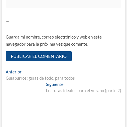
Guarda mi nombre, correo electrónico y web en este
navegador para la próxima vez que comente.
Navegación
Entrada
Anterior
anterior:
Guíaburros: guías de todo, para todos
de
Entrada
Siguiente
entradas
siguiente:
Lecturas ideales para el verano (parte 2)