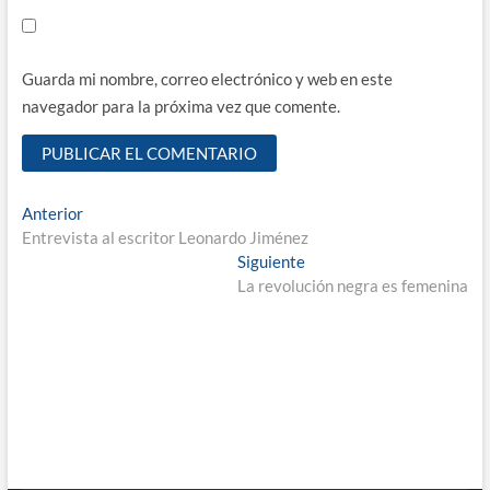
Guarda mi nombre, correo electrónico y web en este
navegador para la próxima vez que comente.
Navegación
Entrada
Anterior
anterior:
Entrevista al escritor Leonardo Jiménez
de
Entrada
Siguiente
entradas
siguiente:
La revolución negra es femenina