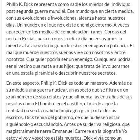
Philip K. Dick representa como nadie los miedos del individuo
post segunda guerra mundial. Ese mundo que en cierta medida,
con sus evoluciones e involuciones, alcanza hasta nuestros
días. Un mundo en el que no existe enemigo externo. A veces
aparecen en los medios de comunicación Iranes, Coreas del
norte o Rusias, pero en nuestro día a día no ensayamos la
muerte al ataque de ninguno de estos enemigos en potencia. El
mal que muerde nuestros sueños vive con nosotros y entre
nosotros. Cualquier podría ser un enemigo. Cualquiera podría
ser el vecino que mata a sus hijos, que trata de involucrarnos
en una estafa piramidal o descubrir nuestros secretos.
En este aspecto, Philip K. Dick es todo un maestro. Además de
su miedo a una guerra nuclear, un aspecto que se filtra en un
gran número de sus relatos y que alimenta las entrañas de sus
novelas como El hombre en el castillo, el miedo a que la
realidad no sea la realidad impregna gran parte de sus
escritos. Dick temía del gobierno, de que pudiesen estar
siguiéndolo o escuchándolo. Antes de su deriva religiosa, que
magistralmente narra Emmanuel Carrere en la biografía Yo
estoy vivo y vosotros estáis muertos, Dick vivía como un