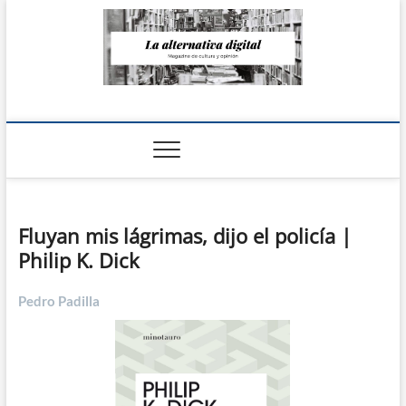
Saltar
al
contenido
La Alternativa
digital
Fluyan mis lágrimas, dijo el policía |
Philip K. Dick
Pedro Padilla