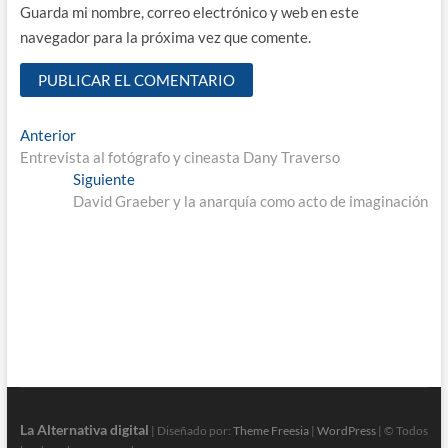
Guarda mi nombre, correo electrónico y web en este
navegador para la próxima vez que comente.
Navegación
Entrada
Anterior
anterior:
Entrevista al fotógrafo y cineasta Dany Traverso
de
Entrada
Siguiente
entradas
siguiente:
David Graeber y la anarquía como acto de imaginación
La Alternativa digital
| Diseñado por:
Theme Freesia
|
WordPress
| © Todos