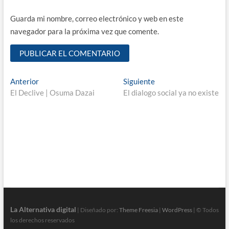
Guarda mi nombre, correo electrónico y web en este
navegador para la próxima vez que comente.
Navegación
Entrada
Entrada
Anterior
Siguiente
anterior:
siguiente:
El Declive | Osuma Dazai
El dialogo social ya no existe
de
entradas
La Alternativa digital
| Diseñado por:
Theme Freesia
|
WordPress
| © Todos
los derechos reservados