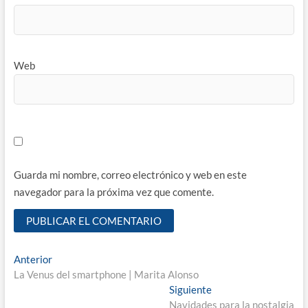
Web
Guarda mi nombre, correo electrónico y web en este
navegador para la próxima vez que comente.
Navegación
Entrada
Anterior
anterior:
La Venus del smartphone | Marita Alonso
de
Entrada
Siguiente
entradas
siguiente:
Navidades para la nostalgia