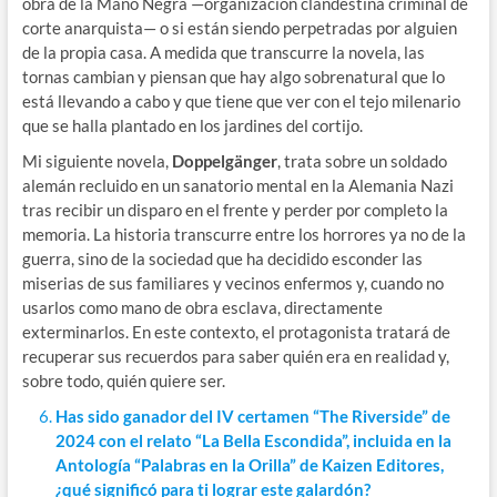
obra de la Mano Negra —organización clandestina criminal de
corte anarquista— o si están siendo perpetradas por alguien
de la propia casa. A medida que transcurre la novela, las
tornas cambian y piensan que hay algo sobrenatural que lo
está llevando a cabo y que tiene que ver con el tejo milenario
que se halla plantado en los jardines del cortijo.
Mi siguiente novela,
Doppelgänger
, trata sobre un soldado
alemán recluido en un sanatorio mental en la Alemania Nazi
tras recibir un disparo en el frente y perder por completo la
memoria. La historia transcurre entre los horrores ya no de la
guerra, sino de la sociedad que ha decidido esconder las
miserias de sus familiares y vecinos enfermos y, cuando no
usarlos como mano de obra esclava, directamente
exterminarlos. En este contexto, el protagonista tratará de
recuperar sus recuerdos para saber quién era en realidad y,
sobre todo, quién quiere ser.
Has sido ganador del IV certamen “The Riverside” de
2024 con el relato “La Bella Escondida”, incluida en la
Antología “Palabras en la Orilla” de Kaizen Editores,
¿qué significó para ti lograr este galardón?