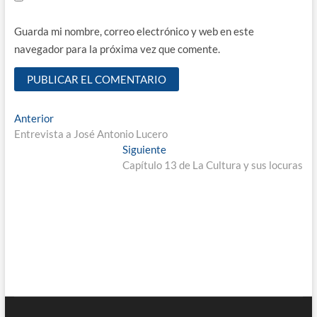
Guarda mi nombre, correo electrónico y web en este
navegador para la próxima vez que comente.
Navegación
Entrada
Anterior
anterior:
Entrevista a José Antonio Lucero
de
Entrada
Siguiente
entradas
siguiente:
Capítulo 13 de La Cultura y sus locuras