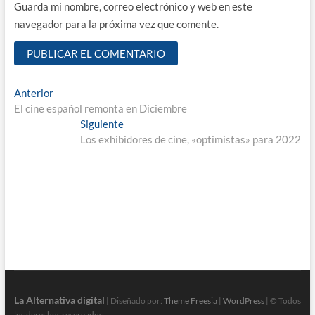
Guarda mi nombre, correo electrónico y web en este
navegador para la próxima vez que comente.
Navegación
Entrada
Anterior
anterior:
El cine español remonta en Diciembre
de
Entrada
Siguiente
entradas
siguiente:
Los exhibidores de cine, «optimistas» para 2022
La Alternativa digital
| Diseñado por:
Theme Freesia
|
WordPress
| © Todos
los derechos reservados