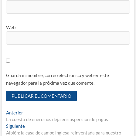
Web
Guarda mi nombre, correo electrónico y web en este
navegador para la próxima vez que comente.
Navegación
Entrada
Anterior
anterior:
La cuesta de enero nos deja en suspensión de pagos
de
Entrada
Siguiente
entradas
siguiente:
Albión: la casa de campo inglesa reinventada para nuestro